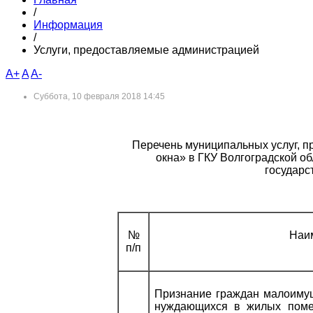
/
Информация
/
Услуги, предоставляемые администрацией
A+
A
A-
Суббота, 10 февраля 2018 14:45
Перечень муниципальных услуг, п
окна» в ГКУ Волгоградской 
государс
№
Наи
п/п
Признание граждан малоимущ
нуждающихся в жилых поме