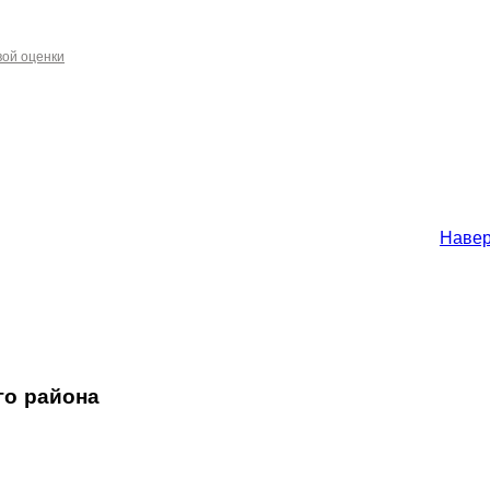
вой оценки
Наве
го района