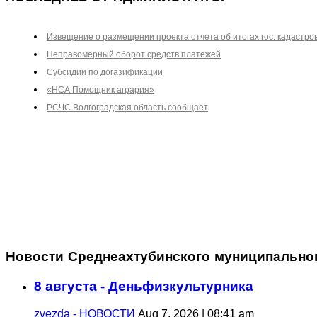
Извещение о размещении проекта отчета об итогах гос. кадастро
Неправомерный оборот средств платежей
Субсидии по догазификации
«НСА Помощник агрария»
РСЧС Волгоградская область сообщает
Новости Среднеахтубинского муниципально
8 августа - Деньфизкультурника
zvezda - НОВОСТИ
Aug 7, 2026 | 08:41 am