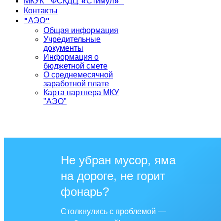
МКУК "ФСКДЦ «Стимул»"
Контакты
"АЭО"
Общая информация
Учредительные
документы
Информация о
бюджетной смете
О среднемесячной
заработной плате
Карта партнера МКУ
"АЭО"
Не убран мусор, яма
на дороге, не горит
фонарь?
Столкнулись с проблемой —