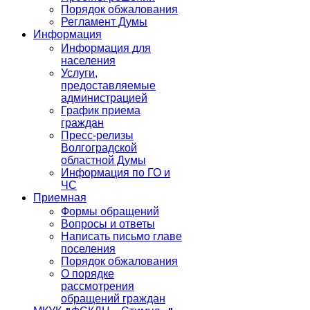
Порядок обжалования
Регламент Думы
Информация
Информация для
населения
Услуги,
предоставляемые
администрацией
График приема
граждан
Пресс-релизы
Волгоградской
областной Думы
Информация по ГО и
ЧС
Приемная
Формы обращений
Вопросы и ответы
Написать письмо главе
поселения
Порядок обжалования
О порядке
рассмотрения
обращений граждан