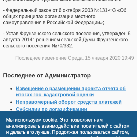
- Федеральный закон от 6 октября 2003 №131-ФЗ «Об
общих принципах организации местного
самоуправления в Российской Федерации»;
- Устав Фрунзенского сельского поселения, утвержден 8
августа 2014г. решением сельской Думы Фрунзенского
сельского поселения №70/332.
Последнее изменение Среда, 15 января 2020 19:49
Последнее от Администратор
Извещение о размещении проекта отчета об
итогах гос. кадастровой оценки
Неправомерный оборот средств платежей
Субсидии по догазификации
«НСА Помощник агрария»
Мы используем cookie. Это позволяет нам
РСЧС Волгоградская область сообщает
анализировать взаимодействие посетителей с сайтом
и делать его лучше. Продолжая пользоваться сайтом,
Наверх