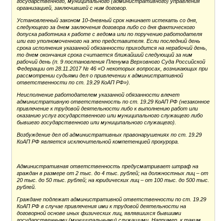
государственного, муниципального (административного) управления
организацией, заключившей с ним договор.
Установленный законом 10-дневный срок начинает истекать со дня,
следующего за днем заключения договора либо со дня фактического
допуска работника к работе с ведома или по поручению работодателя
или его уполномоченного на это представителя. Если последний день
срока исполнения указанной обязанности приходится на нерабочий день,
то днем окончания срока считается ближайший следующий за ним
рабочий день (п. 9 постановления Пленума Верховного Суда Российской
Федерации от 28.11.2017 № 46 «О некоторых вопросах, возникающих при
рассмотрении судьями дел о привлечении к административной
ответственности по ст. 19.29 КоАП РФ»).
Неисполнение работодателем указанной обязанности влечет
административную ответственность по ст. 19.29 КоАП РФ (незаконное
привлечение к трудовой деятельности либо к выполнению работ или
оказанию услуг государственного или муниципального служащего либо
бывшего государственного или муниципального служащего).
Возбуждение дел об административных правонарушениях по ст. 19.29
КоАП РФ является исключительной компетенцией прокурора.
Административная ответственность предусматривает штраф на
граждан в размере от 2 тыс. до 4 тыс. рублей; на должностных лиц – от
20 тыс. до 50 тыс. рублей; на юридических лиц – от 100 тыс. до 500 тыс.
рублей.
Граждане подлежат административной ответственности по ст. 19.29
КоАП РФ в случае привлечения ими к трудовой деятельности на
договорной основе иных физических лиц, являвшихся бывшими
государственными (муниципальными) служащими. Например, к таким