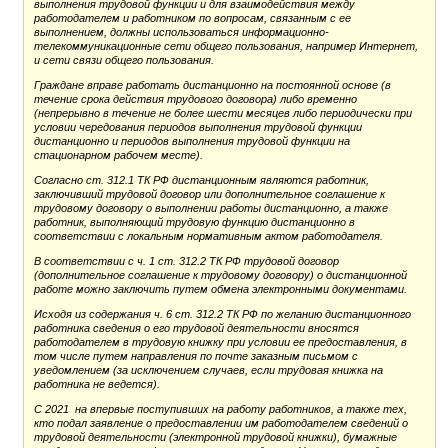
выполнения трудовой функции и для взаимодействия между
работодателем и работником по вопросам, связанным с ее
выполнением, должны использоваться информационно-
телекоммуникационные сети общего пользования, например Интернет,
и сети связи общего пользования.
Граждане вправе работать дистанционно на постоянной основе (в
течение срока действия трудового договора) либо временно
(непрерывно в течение не более шести месяцев либо периодически при
условии чередования периодов выполнения трудовой функции
дистанционно и периодов выполнения трудовой функции на
стационарном рабочем месте).
Согласно ст. 312.1 ТК РФ дистанционным являются работник,
заключивший трудовой договор или дополнительное соглашение к
трудовому договору о выполнении работы дистанционно, а также
работник, выполняющий трудовую функцию дистанционно в
соответствии с локальным нормативным актом работодателя.
В соответствии с ч. 1 ст. 312.2 ТК РФ трудовой договор
(дополнительное соглашение к трудовому договору) о дистанционной
работе можно заключить путем обмена электронными документами.
Исходя из содержания ч. 6 ст. 312.2 ТК РФ по желанию дистанционного
работника сведения о его трудовой деятельности вносятся
работодателем в трудовую книжку при условии ее предоставления, в
том числе путем направления по почте заказным письмом с
уведомлением (за исключением случаев, если трудовая книжка на
работника не ведется).
С 2021 на впервые поступивших на работу работников, а также тех,
кто подал заявление о предоставлении им работодателем сведений о
трудовой деятельности (электронной трудовой книжки), бумажные