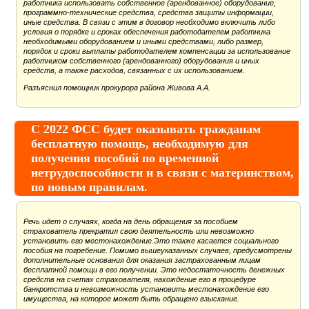
работника использовать собственное (арендованное) оборудование,
программно-технические средства, средства защиты информации,
иные средства. В связи с этим в договор необходимо включить либо
условия о порядке и сроках обеспечения работодателем работника
необходимыми оборудованием и иными средствами, либо размер,
порядок и сроки выплаты работодателем компенсации за использование
работником собственного (арендованного) оборудования и иных
средств, а также расходов, связанных с их использованием.
Разъяснил помощник прокурора района Живова А.А.
С 2022 ФСС будет оказывать гражданам
бесплатную помощь, необходимую для
получения пособий по временной
нетрудоспособности и в связи с материнством,
по новым правилам.
Речь идет о случаях, когда на день обращения за пособием
страхователь прекратил свою деятельность или невозможно
установить его местонахождение.Это также касается социального
пособия на погребение. Помимо вышеуказанных случаев, предусмотрены
дополнительные основания для оказания застрахованным лицам
бесплатной помощи в его получении. Это недостаточность денежных
средств на счетах страхователя, нахождение его в процедуре
банкротства и невозможность установить местонахождение его
имущества, на которое может быть обращено взыскание.