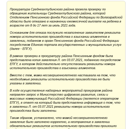
Прокуратура Среднеахтубинского района провела проверку по
обращению жительницы Среднеахтубинского района, которой
Отделением Пенсионного фонда Российской Федерации по Волгоградской
области было отказано в назначении ежемесячной выплате на ребенка в
возрасте от 8 до 17 лет за июль 2021 года.
Основанием для отказа послужило незаполнение заявителем реквизита
номера исполнительного производства о взыскании алиментов в
заявлении, поданном в орган Пенсионного фонда Российской Федерации
посредством Единого портала государственных и муниципальных услуг
(далее - ЕПГУ).
В рамках проверки в прокуратуру района Пенсионным фондом была
представлена копия заявления Л. от 03.07.2021, поданного посредством
ЕПГУ, в котором действительно отсутствовали реквизиты номера
исполнительного производства о взыскании алиментов.
Вместе с тем, мама несовершеннолетнего настаивала на том, что
необходимые реквизиты исполнительного производства ею были
указаны в заявлении.
В ходе осуществления надзорных мероприятий прокурором района
направлен запрос в Министерство цифрового развития, связи и
массовых коммуникаций Российской Федерации (является оператором
ЕПГУ), в ответ на который была представлена информация о том, что
в заявлении Л. от 03.07.2021 реквизиты номера исполнительного
производства были заполнены.
Таким образом, установлено, что мамой несовершеннолетнего
заявление было заполнено корректно, а неотражение в заявлении
обязательных реквизитов исполнительного производства произошло