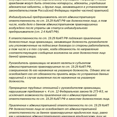
гражданам могут быть отнесены нотариусы, адвокаты, учредившие
адвокатские кабинеты, и другие лица, занимающиеся в установленном
законодательством Российской Федерации порядке частной практикой.
Индивидуальный предприниматель несет административную
ответственность по ст. 19.29 КоАП РФ как должностное лицо, в том
числе, когда дело о данном административном правонарушении
возбуждено после утраты им статуса индивидуального
предпринимателя (ст. 2.4 КоАП РФ).
К ответственности по ст. 19.29 КоАП РФ подлежат привлечению
должностные лица организации, занимающие должность руководителя
или уполномоченные на подписание договора со стороны работодателя,
в том числе и в тех случаях, когда обязанность по направлению
соответствующего сообщения возложена на иное должностное лицо
данной организации.
Руководитель организации не может являться субъектом
административного правонарушения по ст. 19.29 КоАП РФ,
совершенного до его назначения на указанную должность. Однако это не
освобождает его от обязанности принять меры по устранению данных
нарушений в случае выявления после назначения на указанную
должность.
Прекращение трудовых отношений с руководителем организации,
нарушившим требования ч. 4 ст. 12 Федерального закона № 273-ФЗ, не
исключает возможности привлечения его к административной
ответственности по ст. 19.29 КоАП РФ в качестве должностного лица.
Привлечение к административной ответственности по ст. 19.29 КоАП
РФ должностного лица не освобождает от административной
ответственности за данное правонарушение юридическое лицо, равно
как и назначение административного наказания юридическому лицу не