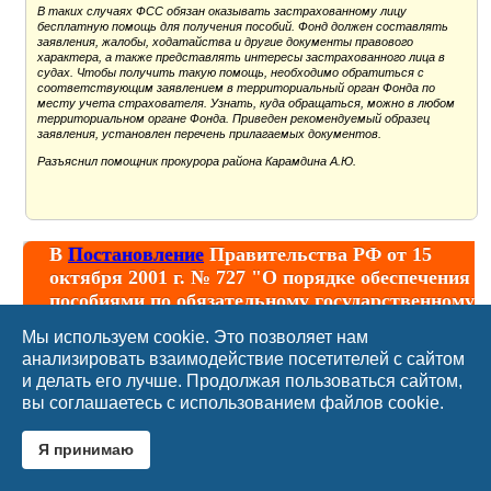
В таких случаях ФСС обязан оказывать застрахованному лицу
бесплатную помощь для получения пособий. Фонд должен составлять
заявления, жалобы, ходатайства и другие документы правового
характера, а также представлять интересы застрахованного лица в
судах. Чтобы получить такую помощь, необходимо обратиться с
соответствующим заявлением в территориальный орган Фонда по
месту учета страхователя. Узнать, куда обращаться, можно в любом
территориальном органе Фонда. Приведен рекомендуемый образец
заявления, установлен перечень прилагаемых документов.
Разъяснил помощник прокурора района Карамдина А.Ю.
В
Постановление
Правительства РФ от 15
октября 2001 г. № 727 "О порядке обеспечения
пособиями по обязательному государственному
социальному страхованию осужденных к
Мы используем cookie. Это позволяет нам
лишению свободы лиц, привлеченных к
анализировать взаимодействие посетителей с сайтом
оплачиваемому труду" внесены изменения,
и делать его лучше. Продолжая пользоваться сайтом,
связанные с переходом на прямые выплаты
вы соглашаетесь с использованием файлов cookie.
пособий по ОСС, а также на оформление
больничных листов только в электронном
Я принимаю
виде.