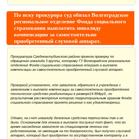
По иску прокурора суд обязал Волгоградское
региональное отделение Фонда социального
страхования выплатить инвалиду
компенсацию за самостоятельно
приобретенный слуховой аппарат.
Прокуратура Среднеахтубинского района провела проверку по
обращению инвалида 3 группы, которому ГУ Волгоградское региональное
отделение Фонда социального страхования отказало в выплате
компенсации за самостоятельно приобретенный слуховой аппарат.
Проверкой установлено, что заявитель обратился в учреждение с
заявлением о выплате компенсации за самостоятельно приобретённое
техническое средство реабилитации в размере14 894руб., по
результатам рассмотрения которого территориальным органом Фонда
социального страхования принято решение о его удовлетворении.
Однако, на счет инвалиду денежные средства перечислены так и не
были. Основанием для отказа в выплате послужил тот факт, что во
время нахождения заявителя на стационарном лечении его
родственником, не имеющим на то доверенности, был получен слуховой
аппарат, который был приобретен по государственном контракту и в