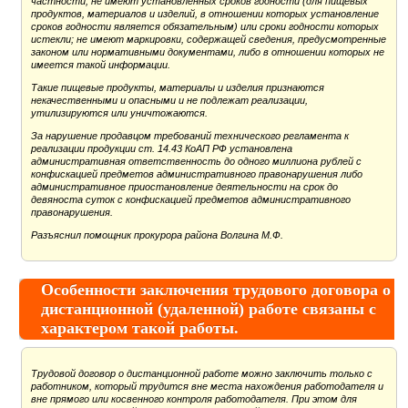
частности, не имеют установленных сроков годности (для пищевых
продуктов, материалов и изделий, в отношении которых установление
сроков годности является обязательным) или сроки годности которых
истекли; не имеют маркировки, содержащей сведения, предусмотренные
законом или нормативными документами, либо в отношении которых не
имеется такой информации.
Такие пищевые продукты, материалы и изделия признаются
некачественными и опасными и не подлежат реализации,
утилизируются или уничтожаются.
За нарушение продавцом требований технического регламента к
реализации продукции ст. 14.43 КоАП РФ установлена
административная ответственность до одного миллиона рублей с
конфискацией предметов административного правонарушения либо
административное приостановление деятельности на срок до
девяноста суток с конфискацией предметов административного
правонарушения.
Разъяснил помощник прокурора района Волгина М.Ф.
Особенности заключения трудового договора о
дистанционной (удаленной) работе связаны с
характером такой работы.
Трудовой договор о дистанционной работе можно заключить только с
работником, который трудится вне места нахождения работодателя и
вне прямого или косвенного контроля работодателя. При этом для