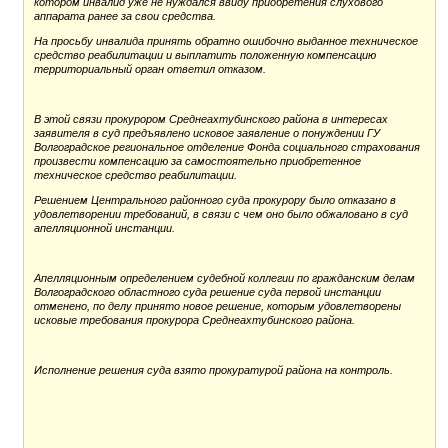
котором инвалид уже не нуждался ввиду приобретения слухового
аппарата ранее за свои средства.
На просьбу инвалида принять обратно ошибочно выданное техническое
средство реабилитации и выплатить положенную компенсацию
территориальный орган ответил отказом.
В этой связи прокурором Среднеахтубинского района в интересах
заявителя в суд предъявлено исковое заявление о понуждении ГУ
Волгоградское региональное отделение Фонда социального страхования
произвести компенсацию за самостоятельно приобретенное
техническое средство реабилитации.
Решением Центрального районного суда прокурору было отказано в
удовлетворении требований, в связи с чем оно было обжаловано в суд
апелляционной инстанции.
Апелляционным определением судебной коллегии по гражданским делам
Волгоградского областного суда решение суда первой инстанции
отменено, по делу принято новое решение, которым удовлетворены
исковые требования прокурора Среднеахтубинского района.
Исполнение решения суда взято прокуратурой района на контроль.