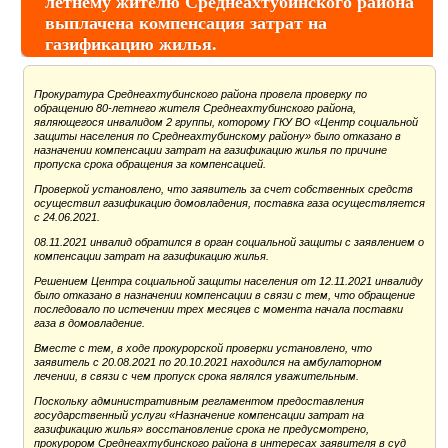
летнему жителю Среднеахтубинского района
выплачена компенсация затрат на
газификацию жилья.
Прокуратура Среднеахтубинского района провела проверку по
обращению 80-летнего жителя Среднеахтубинского района,
являющегося инвалидом 2 группы, которому ГКУ ВО «Центр социальной
защиты населения по Среднеахтубинскому району» было отказано в
назначении компенсации затрат на газификацию жилья по причине
пропуска срока обращения за компенсацией.
Проверкой установлено, что заявитель за счет собственных средств
осуществил газификацию домовладения, поставка газа осуществляется
с 24.06.2021.
08.11.2021 инвалид обратился в орган социальной защиты с заявлением о
компенсации затрат на газификацию жилья.
Решением Центра социальной защиты населения от 12.11.2021 инвалиду
было отказано в назначении компенсации в связи с тем, что обращение
последовало по истечении трех месяцев с момента начала поставки
газа в домовладение.
Вместе с тем, в ходе прокурорской проверки установлено, что
заявитель с 20.08.2021 по 20.10.2021 находился на амбулаторном
лечении, в связи с чем пропуск срока являлся уважительным.
Поскольку административным регламентом предоставления
государственный услуги «Назначение компенсации затрат на
газификацию жилья» восстановление срока не предусмотрено,
прокурором Среднеахтубинского района в интересах заявителя в суд