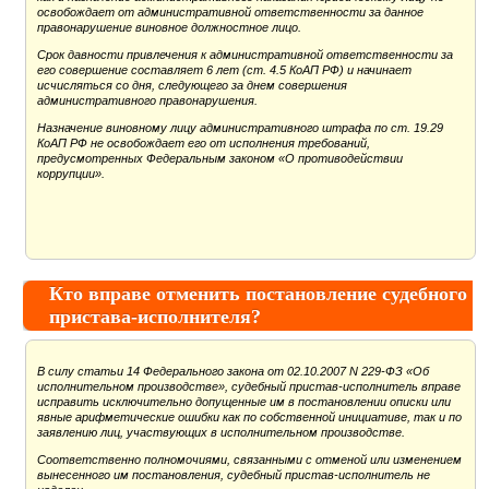
освобождает от административной ответственности за данное
правонарушение виновное должностное лицо.
Срок давности привлечения к административной ответственности за
его совершение составляет 6 лет (ст. 4.5 КоАП РФ) и начинает
исчисляться со дня, следующего за днем совершения
административного правонарушения.
Назначение виновному лицу административного штрафа по ст. 19.29
КоАП РФ не освобождает его от исполнения требований,
предусмотренных Федеральным законом «О противодействии
коррупции».
Кто вправе отменить постановление судебного
пристава-исполнителя?
В силу статьи 14 Федерального закона от 02.10.2007 N 229-ФЗ «Об
исполнительном производстве», судебный пристав-исполнитель вправе
исправить исключительно допущенные им в постановлении описки или
явные арифметические ошибки как по собственной инициативе, так и по
заявлению лиц, участвующих в исполнительном производстве.
Соответственно полномочиями, связанными с отменой или изменением
вынесенного им постановления, судебный пристав-исполнитель не