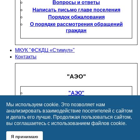
Вопросы и ответы
Написать письмо главе поселения
Порядок обжалования
О порядке рассмотрения обращений
граждан
МКУК "ФСКДЦ «Стимул»"
Контакты
"АЭО"
"АЭО"
Общая информация
Мы используем cookie. Это позволяет нам
Учредительные документы
анализировать взаимодействие посетителей с сайтом
Информация о бюджетной смете
и делать его лучше. Продолжая пользоваться сайтом,
О среднемесячной заработной плате
вы соглашаетесь с использованием файлов cookie.
Карта партнера МКУ "АЭО"
Я принимаю