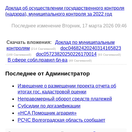
Доклад об осуществлении государственного контроля
(надзора), муниципального контроля за 2022 год
Последнее изменение Вторник, 17 марта 2026 09:46
Скачать вложения:
Доклад по муниципальным
контролям
doc04682420240314165823
(214 Скачиваний)
doc05723820250226170014
(169 Скачиваний)
(93 Скачиваний)
В сфере собл.правил бл-ва
(48 Скачиваний)
Последнее от Администратор
Извещение о размещении проекта отчета об
итогах гос. кадастровой оценки
Неправомерный оборот средств платежей
Субсидии по догазификации
«НСА Помощник агрария»
РСЧС Волгоградская область сообщает