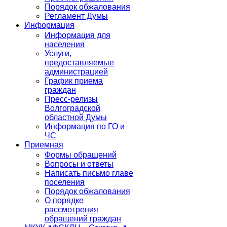
Порядок обжалования
Регламент Думы
Информация
Информация для
населения
Услуги,
предоставляемые
администрацией
График приема
граждан
Пресс-релизы
Волгоградской
областной Думы
Информация по ГО и
ЧС
Приемная
Формы обращений
Вопросы и ответы
Написать письмо главе
поселения
Порядок обжалования
О порядке
рассмотрения
обращений граждан