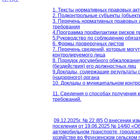
1. Тексты нормативных правовых ак
2. Подконтрольные субъекты (объект
3. Перечень нормативных правовых а
требования
4.Программа профилактики рисков п
5.Руководство по соблюдению обяза
6. Формы проверочных листов
7. Перечень сведений, которые могу
контролируемого лица
8. Порядок досудебного обжалования
(бездействия) его должностных лиц
9.Доклады, содержащие результаты 
(надзорного) органа
10. Доклады о муниципальном контр
11. Сведения о способах получения 
требований.
09.12.2025г. № 22 /85 О внесении и
поселения от 19.06.2025 № 14/60 «
автомобильном транспорте, городск
хозяйстве во Фрунзенском сельском