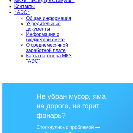
МКУК "ФСКДЦ «Стимул»"
Контакты
"АЭО"
Общая информация
Учредительные
документы
Информация о
бюджетной смете
О среднемесячной
заработной плате
Карта партнера МКУ
"АЭО"
Не убран мусор, яма
на дороге, не горит
фонарь?
Столкнулись с проблемой —