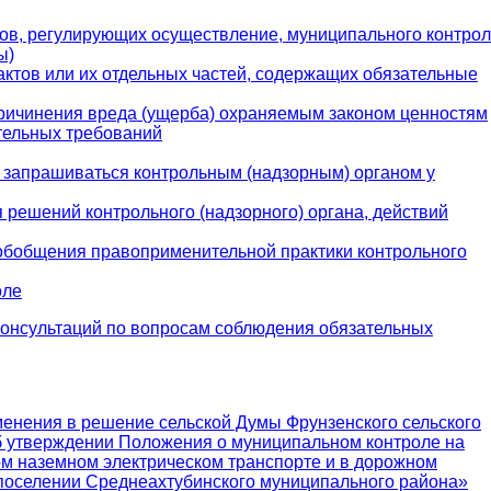
тов, регулирующих осуществление, муниципального контро
ы)
ктов или их отдельных частей, содержащих обязательные
ричинения вреда (ущерба) охраняемым законом ценностям
тельных требований
т запрашиваться контрольным (надзорным) органом у
 решений контрольного (надзорного) органа, действий
обобщения правоприменительной практики контрольного
оле
консультаций по вопросам соблюдения обязательных
зменения в решение сельской Думы Фрунзенского сельского
Об утверждении Положения о муниципальном контроле на
ом наземном электрическом транспорте и в дорожном
 поселении Среднеахтубинского муниципального района»