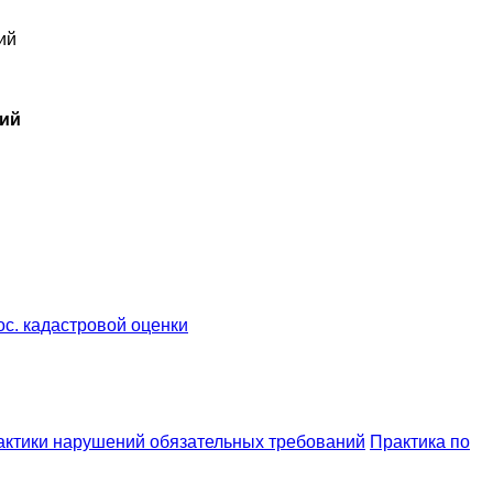
ий
ний
ос. кадастровой оценки
ктики нарушений обязательных требований
Практика по