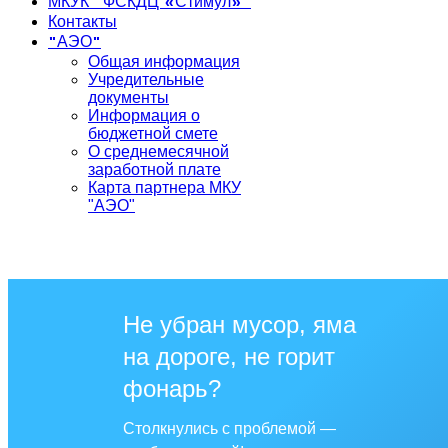
МКУК "ФСКДЦ «Стимул»"
Контакты
"АЭО"
Общая информация
Учредительные
документы
Информация о
бюджетной смете
О среднемесячной
заработной плате
Карта партнера МКУ
"АЭО"
Не убран мусор, яма
на дороге, не горит
фонарь?
Столкнулись с проблемой —