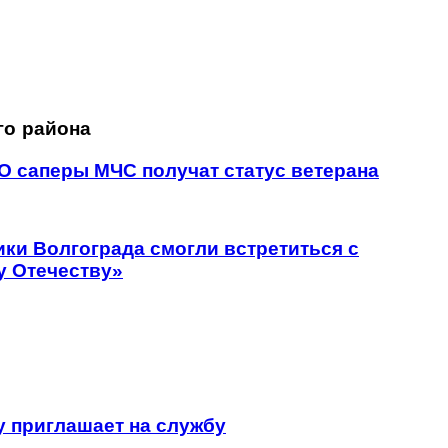
го района
О саперы МЧС получат статус ветерана
ики Волгограда смогли встретиться с
у Отечеству»
 приглашает на службу