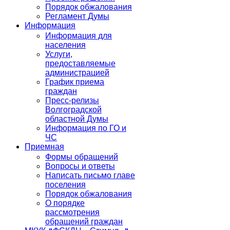
Порядок обжалования
Регламент Думы
Информация
Информация для
населения
Услуги,
предоставляемые
администрацией
График приема
граждан
Пресс-релизы
Волгоградской
областной Думы
Информация по ГО и
ЧС
Приемная
Формы обращений
Вопросы и ответы
Написать письмо главе
поселения
Порядок обжалования
О порядке
рассмотрения
обращений граждан