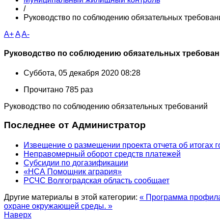
/
Руководство по соблюдению обязательных требован
A+
A
A-
Руководство по соблюдению обязательных требова
Суббота, 05 декабря 2020 08:28
Прочитано 785 раз
Руководство по соблюдению обязательных требований
Последнее от Администратор
Извещение о размещении проекта отчета об итогах г
Неправомерный оборот средств платежей
Субсидии по догазификации
«НСА Помощник агрария»
РСЧС Волгоградская область сообщает
Другие материалы в этой категории:
« Программа профила
охране окружающей среды. »
Наверх