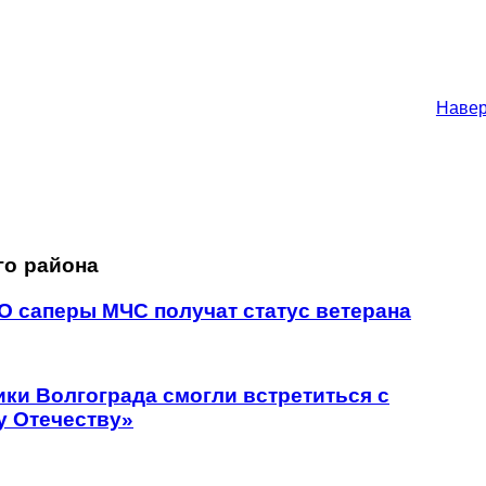
Наве
го района
О саперы МЧС получат статус ветерана
ики Волгограда смогли встретиться с
у Отечеству»