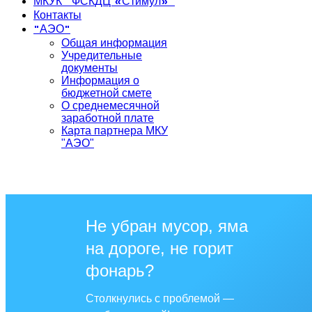
МКУК "ФСКДЦ «Стимул»"
Контакты
"АЭО"
Общая информация
Учредительные
документы
Информация о
бюджетной смете
О среднемесячной
заработной плате
Карта партнера МКУ
"АЭО"
Не убран мусор, яма
на дороге, не горит
фонарь?
Столкнулись с проблемой —