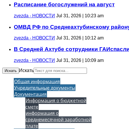
Расписание богослужений на август
zvezda - НОВОСТИ
Jul 31, 2026 | 10:23 am
ОМВД РФ по Среднеахтубинскому району
zvezda - НОВОСТИ
Jul 31, 2026 | 10:12 am
В Средней Ахтубе сотрудники ГАИспасли
zvezda - НОВОСТИ
Jul 31, 2026 | 10:09 am
Искать
Искать
Общая информация
Учредительные документы
Документация
Информация о бюджетной
смете
информация о
среднемесячной заработной
плате