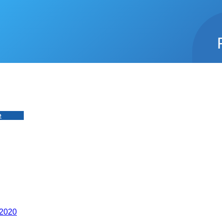
е
.2020