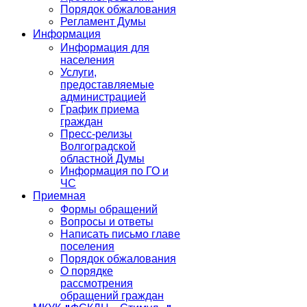
Порядок обжалования
Регламент Думы
Информация
Информация для
населения
Услуги,
предоставляемые
администрацией
График приема
граждан
Пресс-релизы
Волгоградской
областной Думы
Информация по ГО и
ЧС
Приемная
Формы обращений
Вопросы и ответы
Написать письмо главе
поселения
Порядок обжалования
О порядке
рассмотрения
обращений граждан