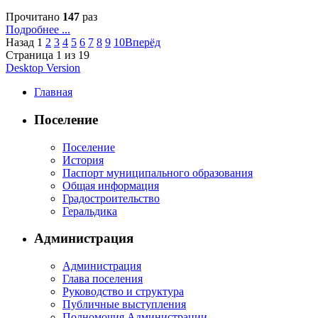
Прочитано
147
раз
Подробнее ...
Назад
1
2
3
4
5
6
7
8
9
10
Вперёд
Страница 1 из 19
Desktop Version
Главная
Поселение
Поселение
История
Паспорт муниципального образования
Общая информация
Градостроительство
Геральдика
Администрация
Администрация
Глава поселения
Руководство и структура
Публичные выступления
Полномочия Администрации